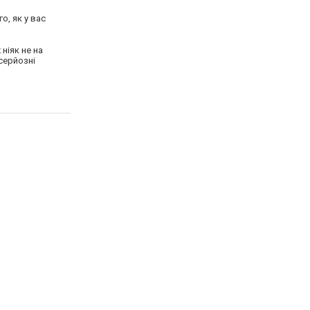
о, як у вас
ніяк не на
серйозні