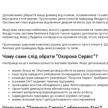
Допоможемо уберегти вашу домівку від пожежі, зловмисників та навіт
впродовж п'яти хвилин. Пропонуємо увазі клієнтів найкращу бездротов
Система миттєво відзначає відчинення дверей чи вікон, рух чи навіть 
Якщо вам загрожує небезпека, всього одним натисканням на тривожну
бездротова система безпеки в Європі також чудово допомагає проти во
наприклад, якщо у будинок посеред ночі проникли злодії, хтось загрожу
Пропонуємо широкий комплекс рішень для кожного свого клієнта. До
безпеки для приміщень будь-яких розмірів та типів.
Чому саме слід обрати “Охорона Сервіс”?
Насправді на це є велика кількість вагомих причин. Якщо детальніше р
маємо більш як 18-річний досвід роботи на ринку охоронних пос
наші групи швидкого реагування зосереджені у всіх районах міс
команда групи швидкого реагування “Охорона Сервіс” прибуває п
в режимі 24/7 надаємо технічну підтримку;
проводимо монтаж обладнання у день безпосереднього зверне
гарантуємо демократичну абонентську плату;
несемо матеріальну відповідальність за свою роботу;
індивідуально підходимо до кожної окремої ситуації;
маємо власний пульт централізованого спостереження.
Чому ми в “Охорона Сервіс” обираємо Ajax?