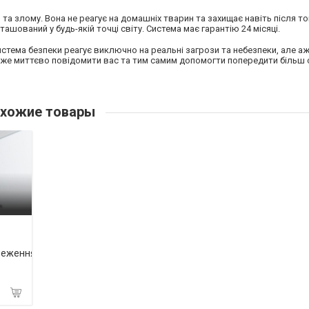
 та злому. Вона не реагує на домашніх тварин та захищає навіть після тог
шований у будь-якій точці світу. Система має гарантію 24 місяці.
истема безпеки реагує виключно на реальні загрози та небезпеки, але аж 
оже миттєво повідомити вас та тим самим допомогти попередити більш 
хожие товары
реження