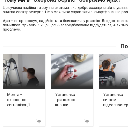
Це сучасна надійна та зручна система, яка добре захищена від глушіння
зникла електроенергія. Нею можливо управляти зі смартфона, що розта
Ajax – це про розум, надійність та блискавичну реакцію. Бездротова с
помилкові тривоги. Якщо щось непередбачуване відбудеться, Ajax зм
проблеми.
По
Монтаж
Установка
Установка
охоронної
тривожної
систем
сигналізації
кнопки
відеоспосте