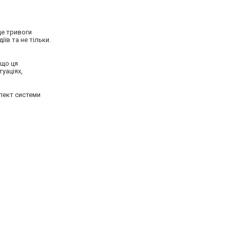
це тривоги
їв та не тільки.
 що ця
уаціях,
лект системи