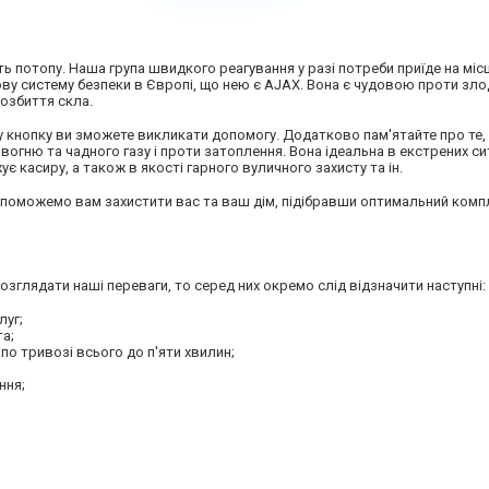
ь потопу. Наша група швидкого реагування у разі потреби приїде на міс
у систему безпеки в Європі, що нею є AJAX. Вона є чудовою проти злоді
розбиття скла.
 кнопку ви зможете викликати допомогу. Додатково пам'ятайте про те,
гню та чадного газу і проти затоплення. Вона ідеальна в екстрених сит
є касиру, а також в якості гарного вуличного захисту та ін.
поможемо вам захистити вас та ваш дім, підібравши оптимальний комп
озглядати наші переваги, то серед них окремо слід відзначити наступні:
луг;
та;
о тривозі всього до п'яти хвилин;
ння;