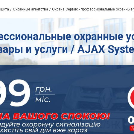
ащита
Охранные агентства
Охрана Сервис - профессиональные охранные 
ессиональные охранные ус
вары и услуги / AJAX Syst