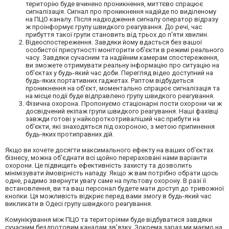
територію буде вчинено проникнення, миттєво спрацює
сигналізація. Сигнал про проникнення надійде по виділеному
на ПЦО каналу. Після надходження сигналу оператор відразу
ж проінформує групу швидкого реагування. До речі, час
прибуття такої групи становить від трьох до п'яти хвилин.
Відеоспостереження. Завдяки йому вдасться без вашої
особистої присутності моніторити об'єкти в режимі реального
часу. Завдяки сучасним та надійним камерам спостереження,
ви зможете отримувати реальну інформацію про ситуацію на
об'єктах у будь-який час доби. Перегляд відео доступний на
будь-яких портативних гаджетах. Раптом відбудеться
проникнення на об'єкт, моментально спрацює сигналізація та
на місце події буде відправлено групу швидкого реагування.
Фізична охорона. Пропонуємо стаціонарні пости охорони чи ж
досвідчений екіпаж групи швидкого реагування. Наші фахівці
завжди готові у найкороткотриваліший час прибути на
об'єкти, які знаходяться під охороною, з метою припинення
будь-яких протиправних дій.
Якщо ви хочете досягти максимального ефекту на ваших об'єктах
бізнесу, можна об'єднати всі щойно перераховані нами варіанти
охорони. Це підвищить ефективність захисту та дозволить
мінімізувати ймовірність нападу. Якщо ж вам потрібно обрати щось
одне, радимо звернути увагу саме на пультову охорону. В разі її
встановлення, ви та ваш персонал будете мати доступ до тривожної
кнопки. Ця можливість відкриє перед вами змогу в будь-який час
викликати в Одесі групу швидкого реагування.
Комунікування між ПЦО та територіями буде відбуватися завдяки
сучасним бездротовим каналам зв'язку. Зокрема зараз ми маємо на