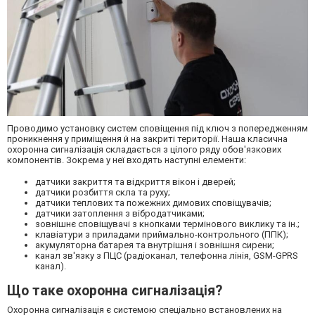
Проводимо установку систем сповіщення під ключ з попередженням
проникнення у приміщення й на закриті території. Наша класична
охоронна сигналізація складається з цілого ряду обов'язкових
компонентів. Зокрема у неї входять наступні елементи:
датчики закриття та відкриття вікон і дверей;
датчики розбиття скла та руху;
датчики теплових та пожежних димових сповіщувачів;
датчики затоплення з вібродатчиками;
зовнішнє сповіщувачі з кнопками термінового виклику та ін.;
клавіатури з приладами приймально-контрольного (ППК);
акумуляторна батарея та внутрішня і зовнішня сирени;
канал зв'язку з ПЦС (радіоканал, телефонна лінія, GSM-GPRS
канал).
Що таке охоронна сигналізація?
Охоронна сигналізація є системою спеціально встановлених на