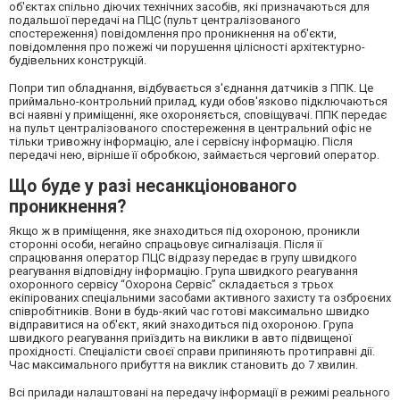
об'єктах спільно діючих технічних засобів, які призначаються для
подальшої передачі на ПЦС (пульт централізованого
спостереження) повідомлення про проникнення на об'єкти,
повідомлення про пожежі чи порушення цілісності архітектурно-
будівельних конструкцій.
Попри тип обладнання, відбувається з'єднання датчиків з ППК. Це
приймально-контрольний прилад, куди обов'язково підключаються
всі наявні у приміщенні, яке охороняється, сповіщувачі. ППК передає
на пульт централізованого спостереження в центральний офіс не
тільки тривожну інформацію, але і сервісну інформацію. Після
передачі нею, вірніше її обробкою, займається черговий оператор.
Що буде у разі несанкціонованого
проникнення?
Якщо ж в приміщення, яке знаходиться під охороною, проникли
сторонні особи, негайно спрацьовує сигналізація. Після її
спрацювання оператор ПЦС відразу передає в групу швидкого
реагування відповідну інформацію. Група швидкого реагування
охоронного сервісу “Охорона Сервіс” складається з трьох
екіпірованих спеціальними засобами активного захисту та озброєних
співробітників. Вони в будь-який час готові максимально швидко
відправитися на об'єкт, який знаходиться під охороною. Група
швидкого реагування приїздить на виклики в авто підвищеної
прохідності. Спеціалісти своєї справи припиняють протиправні дії.
Час максимального прибуття на виклик становить до 7 хвилин.
Всі прилади налаштовані на передачу інформації в режимі реального