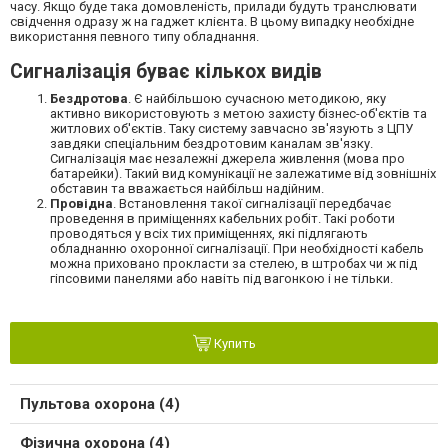
часу. Якщо буде така домовленість, прилади будуть транслювати
свідчення одразу ж на гаджет клієнта. В цьому випадку необхідне
використання певного типу обладнання.
Сигналізація буває кількох видів
Бездротова
.
Є найбільшою сучасною методикою, яку
активно використовують з метою захисту бізнес-об'єктів та
житлових об'єктів. Таку систему завчасно зв'язують з ЦПУ
завдяки спеціальним бездротовим каналам зв'язку.
Сигналізація має незалежні джерела живлення (мова про
батарейки). Такий вид комунікації не залежатиме від зовнішніх
обставин та вважається найбільш надійним.
Провідна
.
Встановлення такої сигналізації передбачає
проведення в приміщеннях кабельних робіт. Такі роботи
проводяться у всіх тих приміщеннях, які підлягають
обладнанню охоронної сигналізації. При необхідності кабель
можна приховано прокласти за стелею, в штробах чи ж під
гіпсовими панелями або навіть під вагонкою і не тільки.
Купить
Пультова охорона (4)
Фізична охорона (4)