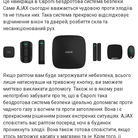
Це найкраща в Європі бездротова система безпеки.
Саме AJAX сьогодні вважається чудовою проти злодіїв
та не тільки них. Така система прекрасно відслідковує
відчинення вікон та дверей, розбиття скла та
несанкціонований рух.
Якщо раптом вам буде загрожувати небезпека, всього
лише натиснувши на тривожну кнопку, ви зможете
миттєво викликати допомогу. Також ні в якому разі
непотрібно забувати про те, що в Європі така
бездротова система безпеки ідеально допомагає проти
чадного газу з вогнем та проти затоплення. Вона і є
прекрасним рішенням різних екстрених ситуаціях. AJAX
сповістить вас раптом посеред ночі в будинок
проникнуть злодії. Вона також готова сповістити, якщо
хтось загрожує касиру у магазині та ін. Крім того, її