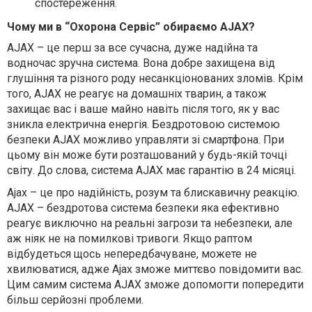
спостереження.
Чому ми в “Охорона Сервіс” обираємо AJAX?
AJAX – це перш за все сучасна, дуже надійна та
водночас зручна система. Вона добре захищена від
глушіння та різного роду несанкціонованих зломів. Крім
того, AJAX не реагує на домашніх тварин, а також
захищає вас і ваше майно навіть після того, як у вас
зникла електрична енергія. Бездротовою системою
безпеки AJAX можливо управляти зі смартфона. При
цьому він може бути розташований у будь-якій точці
світу. До слова, система AJAX має гарантію в 24 місяці.
Ajax – це про надійність, розум та блискавичну реакцію.
AJAX – бездротова система безпеки яка ефективно
реагує виключно на реальні загрози та небезпеки, але
аж ніяк не на помилкові тривоги. Якщо раптом
відбудеться щось непередбачуване, можете не
хвилюватися, адже Ajax зможе миттєво повідомити вас.
Цим самим система AJAX зможе допомогти попередити
більш серйозні проблеми.